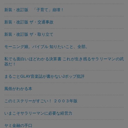
新装・改訂版 「子育て」崩壊！
新装・改訂版 ザ・交通事故
新装・改訂版 ザ・取り立て
モーニング娘。バイブル 知りたいこと、全部。
私でも面白いほどわかる決算書 これが生き残るサラリーマンの武
器だ！
まるごとGLAY音楽誌が書かないJポップ批評
風俗がわかる本
このミステリーがすごい！ ２００３年版
いまこそサラリーマンに必要な経営力
ヤミ金融の手口