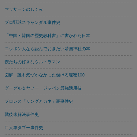
マッサージのしくみ
プロ野球スキャンダル事件史
「中国・韓国の歴史教科書」に書かれた日本
ニッポン人なら読んでおきたい靖国神社の本
僕たちの好きなウルトラマン
図解 誰も気づかなかった儲ける秘密100
グーグル＆ヤフー・ジャパン最強活用技
プロレス「リングとカネ」裏事件史
戦後未解決事件史
巨人軍タブー事件史