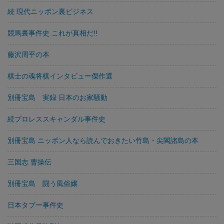
続 現代ニッポン裏ビジネス
競馬裏事件史 これが真相だ!!
藤沢周平の本
棋士の魂将棋インタビュー傑作選
別冊宝島 実録 日本のお家騒動
続プロレススキャンダル事件史
別冊宝島 ニッポン人なら読んでおきたい竹島・尖閣諸島の本
三国志 曹操伝
別冊宝島 闘う風俗嬢
日本タブー事件史