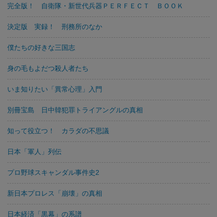
完全版！ 自衛隊・新世代兵器ＰＥＲＦＥＣＴ ＢＯＯＫ
決定版 実録！ 刑務所のなか
僕たちの好きな三国志
身の毛もよだつ殺人者たち
いま知りたい「異常心理」入門
別冊宝島 日中韓犯罪トライアングルの真相
知って役立つ！ カラダの不思議
日本「軍人」列伝
プロ野球スキャンダル事件史2
新日本プロレス「崩壊」の真相
日本経済「黒幕」の系譜