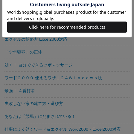
図解！ 最新スポーツトレーニング脂肪を燃やす、しなやかな筋肉
をつくる
インターネットの安全な歩き方
エクセルの始め方 Excel2000対応
「少年犯罪」の正体
効く！ 自分でできるツボマッサージ
ワード２０００ 使えるワザ１２４Ｗｉｎｄｏｗｓ版
最強！ ４番打者
失敗しない家の建て方・選び方
あなたは「競馬」にだまされている！
仕事によく効くワード＆エクセル Word2000・Excel2000対応