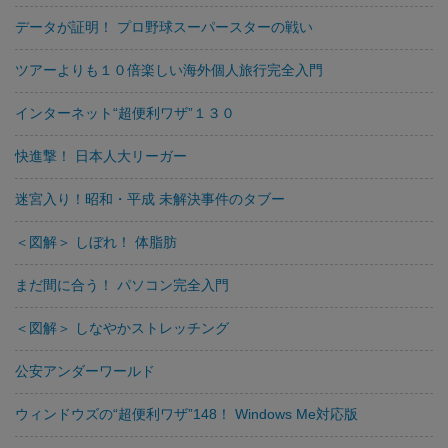
データが証明！ プロ野球スーパースターの戦い
ツアーよりも１０倍楽しい海外個人旅行完全入門
インターネット“超便利ワザ”１３０
快進撃！ 日本人大リーガー
迷宮入り！昭和・平成 未解決事件のタブー
＜図解＞ しぼれ！ 体脂肪
まだ間に合う！ パソコン完全入門
＜図解＞ しなやかストレッチング
公安アンダーワールド
ウィンドウズの“超便利ワザ”148！ Windows Me対応版