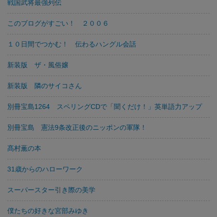
戦国武将最強列伝
このブログがすごい！ ２００６
１０日間でつかむ！ 伝わるハングル会話
新装版 ザ・風俗嬢
新装版 隣のサイコさん
別冊宝島1264 スペリングCDで「聞くだけ！」英単語力アップ
別冊宝島 憲法9条改正後のニッポンの軍隊！
髙村薫の本
31歳からのハローワーク
スーパースター引き際の美学
僕たちの好きな宮部みゆき