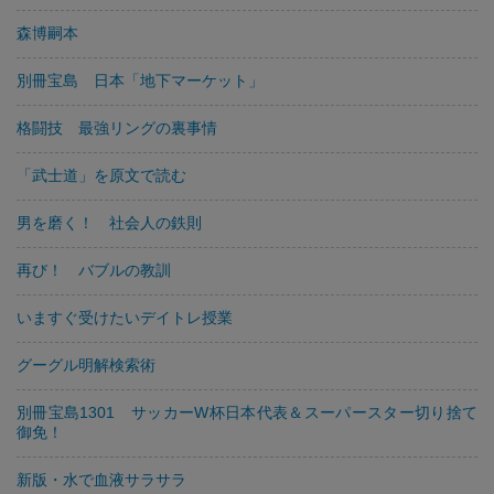
森博嗣本
別冊宝島 日本「地下マーケット」
格闘技 最強リングの裏事情
「武士道」を原文で読む
男を磨く！ 社会人の鉄則
再び！ バブルの教訓
いますぐ受けたいデイトレ授業
グーグル明解検索術
別冊宝島1301 サッカーW杯日本代表＆スーパースター切り捨て
御免！
新版・水で血液サラサラ