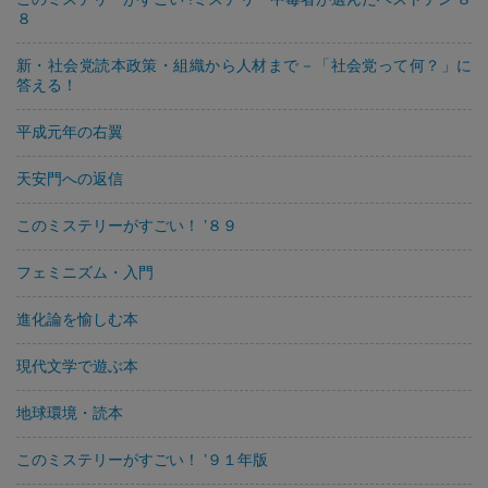
８
新・社会党読本政策・組織から人材まで－「社会党って何？」に
答える！
平成元年の右翼
天安門への返信
このミステリーがすごい！ ’８９
フェミニズム・入門
進化論を愉しむ本
現代文学で遊ぶ本
地球環境・読本
このミステリーがすごい！ ’９１年版