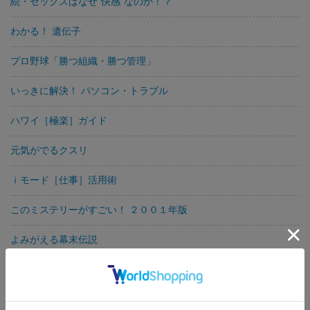
続・セックスはなぜ“快感”なのか！？
わかる！ 遺伝子
プロ野球「勝つ組織・勝つ管理」
いっきに解決！ パソコン・トラブル
ハワイ［極楽］ガイド
元気がでるクスリ
ｉモード［仕事］活用術
このミステリーがすごい！ ２００１年版
よみがえる幕末伝説
軍事シミュレーション 自衛隊“本土防衛”
ウィンドウズの“超便利ワザ”１４０Ｗｉｎｄｏｗｓ Ｍｅ対応