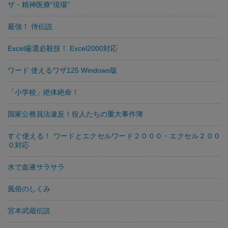
ザ・精神医療“現場”
最強！ 侍伝説
Excel厳選必殺技！ Excel2000対応
ワード 使えるワザ125 Windows版
「小学校」絶体絶命！
国家公務員法違反！役人たちの重大事件簿
すぐ使える！ ワードとエクセルワード２０００・エクセル２００
０対応
水で血液サラサラ
風俗のしくみ
宮本武蔵伝説