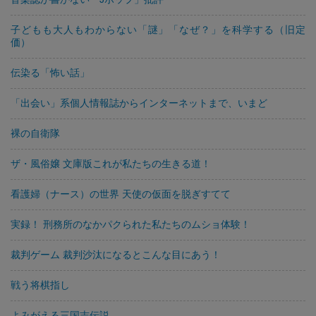
子どもも大人もわからない「謎」「なぜ？」を科学する（旧定
価）
伝染る「怖い話」
「出会い」系個人情報誌からインターネットまで、いまど
裸の自衛隊
ザ・風俗嬢 文庫版これが私たちの生きる道！
看護婦（ナース）の世界 天使の仮面を脱ぎすてて
実録！ 刑務所のなかパクられた私たちのムショ体験！
裁判ゲーム 裁判沙汰になるとこんな目にあう！
戦う将棋指し
よみがえる三国志伝説