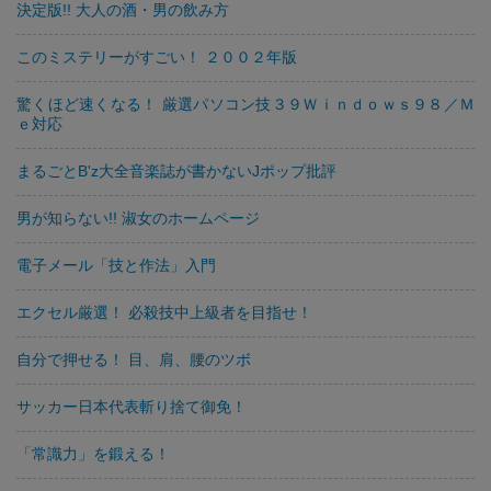
決定版!! 大人の酒・男の飲み方
このミステリーがすごい！ ２００２年版
驚くほど速くなる！ 厳選パソコン技３９Ｗｉｎｄｏｗｓ９８／Ｍ
ｅ対応
まるごとB'z大全音楽誌が書かないJポップ批評
男が知らない!! 淑女のホームページ
電子メール「技と作法」入門
エクセル厳選！ 必殺技中上級者を目指せ！
自分で押せる！ 目、肩、腰のツボ
サッカー日本代表斬り捨て御免！
「常識力」を鍛える！