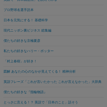
プロ野球名選手読本
日本を元気にする！ 基礎科学
現代ニッポン裏ビジネス 総集編
僕たちの好きな京極夏彦
私たちの好きなハリー・ポッター
「村上春樹」が好き！
図解 あなたの心のなかが見えてくる！ 精神分析
英語フレーズ「これが言いたかった これが言えなかった」大辞典
僕たちの好きな『指輪物語』
とっさに言える！？ 英語で「日本のこと」話そう