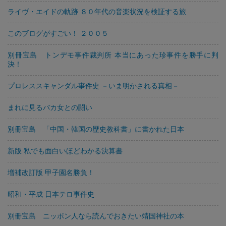
ライヴ・エイドの軌跡 ８０年代の音楽状況を検証する旅
このブログがすごい！ ２００５
別冊宝島 トンデモ事件裁判所 本当にあった珍事件を勝手に判
決！
プロレススキャンダル事件史 －いま明かされる真相－
まれに見るバカ女との闘い
別冊宝島 「中国・韓国の歴史教科書」に書かれた日本
新版 私でも面白いほどわかる決算書
増補改訂版 甲子園名勝負！
昭和・平成 日本テロ事件史
別冊宝島 ニッポン人なら読んでおきたい靖国神社の本