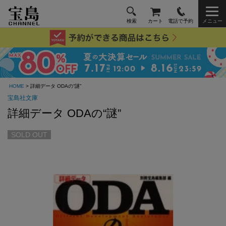
検索
カート
電話で予約
メニュー
HOME
> 詳細データ ODAの“謎”
宝島社文庫
詳細データ ODAの“謎”
SOLD OUT