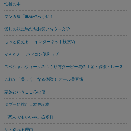
性格の本
マンガ版「麻雀やろうぜ！」
愛しの競走馬たちお笑いおウマ文学
もっと使える！ インターネット検索術
かんたん！ パソコン便利ワザ
スペシャルウィークのつくり方ダービー馬の生産・調教・レース
これで「美しく」なる体験！ オール美容術
家族というこころの傷
タブーに挑む日本史読本
「死んでもいいや」症候群
ザ・別れる理由