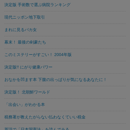
決定版 手術数で選ぶ病院ランキング
現代ニッポン地下取引
まれに見るバカ女
幕末！ 最後の剣豪たち
このミステリーがすごい！ 2004年版
決定版!! にがり健康パワー
おなかを凹ます本 下腹の出っぱりが気になるあなたに！
決定版！ 北朝鮮ワールド
「出会い」がわかる本
税務署が教えたがらない払わなくていい税金
英語で「日本国憲法」を読んでみる