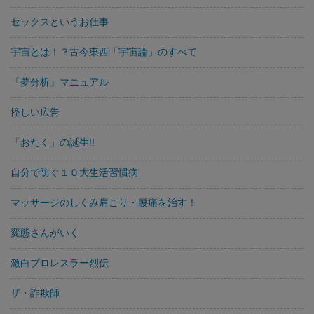
セックスというお仕事
宇宙とは！？古今東西「宇宙論」のすべて
『夢分析』マニュアル
怪しい広告
「おたく」の誕生!!
自分で防ぐ１０大生活習慣病
マッサージのしくみ肩こり・腰痛を治す！
変態さんがいく
激白プロレスラー烈伝
ザ・詐欺師