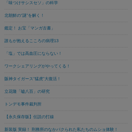
「味つけサシスセソ」の科学
北朝鮮の“謎”を解く！
鑑定！ お宝「マンガ古書」
誰もが抱えるこころの病理13
「塩」では高血圧にならない！
ワークシェアリングがやってくる！
阪神タイガース“猛虎”大復活！
立花隆「嘘八百」の研究
トンデモ事件裁判所
【永久保存版】伝説の打線
新装版 実録！ 刑務所のなかパクられた私たちのムショ体験！