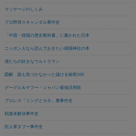
マッサージのしくみ
プロ野球スキャンダル事件史
「中国・韓国の歴史教科書」に書かれた日本
ニッポン人なら読んでおきたい靖国神社の本
僕たちの好きなウルトラマン
図解 誰も気づかなかった儲ける秘密100
グーグル＆ヤフー・ジャパン最強活用技
プロレス「リングとカネ」裏事件史
戦後未解決事件史
巨人軍タブー事件史