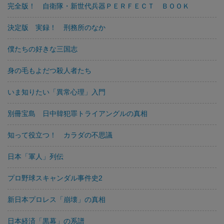
完全版！ 自衛隊・新世代兵器ＰＥＲＦＥＣＴ ＢＯＯＫ
決定版 実録！ 刑務所のなか
僕たちの好きな三国志
身の毛もよだつ殺人者たち
いま知りたい「異常心理」入門
別冊宝島 日中韓犯罪トライアングルの真相
知って役立つ！ カラダの不思議
日本「軍人」列伝
プロ野球スキャンダル事件史2
新日本プロレス「崩壊」の真相
日本経済「黒幕」の系譜