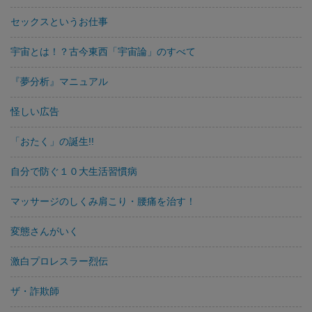
セックスというお仕事
宇宙とは！？古今東西「宇宙論」のすべて
『夢分析』マニュアル
怪しい広告
「おたく」の誕生!!
自分で防ぐ１０大生活習慣病
マッサージのしくみ肩こり・腰痛を治す！
変態さんがいく
激白プロレスラー烈伝
ザ・詐欺師