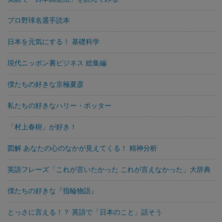
プロ野球名選手読本
日本を元気にする！ 基礎科学
現代ニッポン裏ビジネス 総集編
僕たちの好きな京極夏彦
私たちの好きなハリー・ポッター
「村上春樹」が好き！
図解 あなたの心のなかが見えてくる！ 精神分析
英語フレーズ「これが言いたかった これが言えなかった」大辞典
僕たちの好きな『指輪物語』
とっさに言える！？ 英語で「日本のこと」話そう