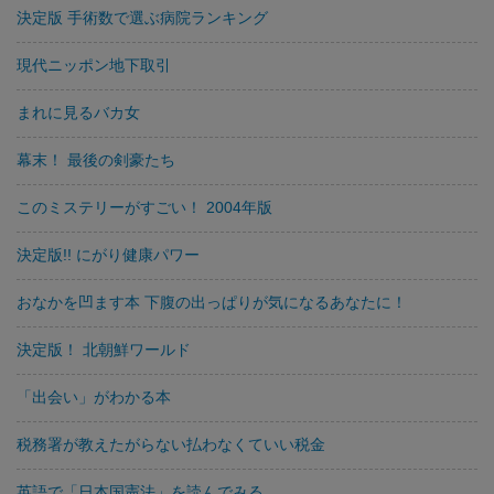
決定版 手術数で選ぶ病院ランキング
現代ニッポン地下取引
まれに見るバカ女
幕末！ 最後の剣豪たち
このミステリーがすごい！ 2004年版
決定版!! にがり健康パワー
おなかを凹ます本 下腹の出っぱりが気になるあなたに！
決定版！ 北朝鮮ワールド
「出会い」がわかる本
税務署が教えたがらない払わなくていい税金
英語で「日本国憲法」を読んでみる