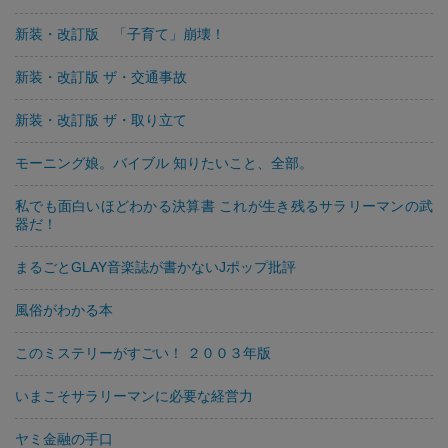
新装・改訂版 「子育て」崩壊！
新装・改訂版 ザ・交通事故
新装・改訂版 ザ・取り立て
モーニング娘。バイブル 知りたいこと、全部。
私でも面白いほどわかる決算書 これが生き残るサラリーマンの武
器だ！
まるごとGLAY音楽誌が書かないJポップ批評
風俗がわかる本
このミステリーがすごい！ ２００３年版
いまこそサラリーマンに必要な経営力
ヤミ金融の手口