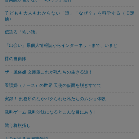
子どもも大人もわからない「謎」「なぜ？」を科学する（旧定
価）
伝染る「怖い話」
「出会い」系個人情報誌からインターネットまで、いまど
裸の自衛隊
ザ・風俗嬢 文庫版これが私たちの生きる道！
看護婦（ナース）の世界 天使の仮面を脱ぎすてて
実録！ 刑務所のなかパクられた私たちのムショ体験！
裁判ゲーム 裁判沙汰になるとこんな目にあう！
戦う将棋指し
よみがえる三国志伝説