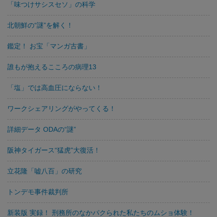
「味つけサシスセソ」の科学
北朝鮮の“謎”を解く！
鑑定！ お宝「マンガ古書」
誰もが抱えるこころの病理13
「塩」では高血圧にならない！
ワークシェアリングがやってくる！
詳細データ ODAの“謎”
阪神タイガース“猛虎”大復活！
立花隆「嘘八百」の研究
トンデモ事件裁判所
新装版 実録！ 刑務所のなかパクられた私たちのムショ体験！