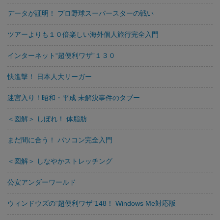
データが証明！ プロ野球スーパースターの戦い
ツアーよりも１０倍楽しい海外個人旅行完全入門
インターネット“超便利ワザ”１３０
快進撃！ 日本人大リーガー
迷宮入り！昭和・平成 未解決事件のタブー
＜図解＞ しぼれ！ 体脂肪
まだ間に合う！ パソコン完全入門
＜図解＞ しなやかストレッチング
公安アンダーワールド
ウィンドウズの“超便利ワザ”148！ Windows Me対応版