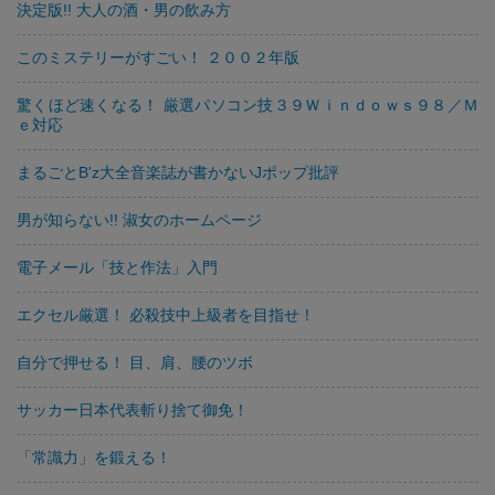
決定版!! 大人の酒・男の飲み方
このミステリーがすごい！ ２００２年版
驚くほど速くなる！ 厳選パソコン技３９Ｗｉｎｄｏｗｓ９８／Ｍ
ｅ対応
まるごとB'z大全音楽誌が書かないJポップ批評
男が知らない!! 淑女のホームページ
電子メール「技と作法」入門
エクセル厳選！ 必殺技中上級者を目指せ！
自分で押せる！ 目、肩、腰のツボ
サッカー日本代表斬り捨て御免！
「常識力」を鍛える！