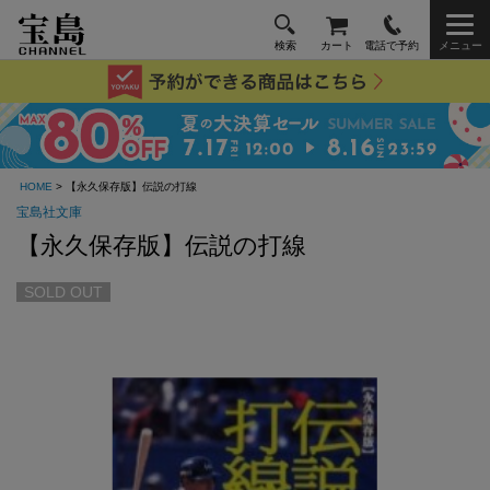
検索
カート
電話で予約
メニュー
HOME
> 【永久保存版】伝説の打線
宝島社文庫
【永久保存版】伝説の打線
SOLD OUT