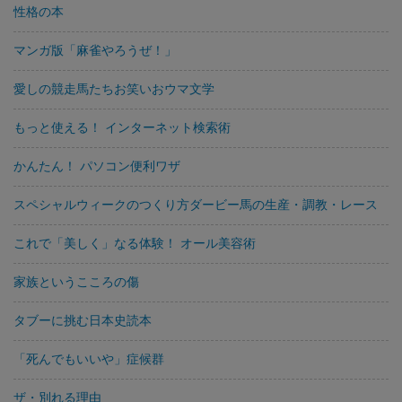
性格の本
マンガ版「麻雀やろうぜ！」
愛しの競走馬たちお笑いおウマ文学
もっと使える！ インターネット検索術
かんたん！ パソコン便利ワザ
スペシャルウィークのつくり方ダービー馬の生産・調教・レース
これで「美しく」なる体験！ オール美容術
家族というこころの傷
タブーに挑む日本史読本
「死んでもいいや」症候群
ザ・別れる理由