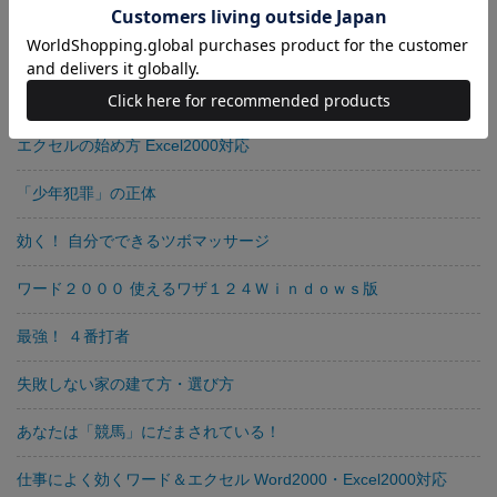
図解！ 最新スポーツトレーニング脂肪を燃やす、しなやかな筋肉
をつくる
インターネットの安全な歩き方
エクセルの始め方 Excel2000対応
「少年犯罪」の正体
効く！ 自分でできるツボマッサージ
ワード２０００ 使えるワザ１２４Ｗｉｎｄｏｗｓ版
最強！ ４番打者
失敗しない家の建て方・選び方
あなたは「競馬」にだまされている！
仕事によく効くワード＆エクセル Word2000・Excel2000対応