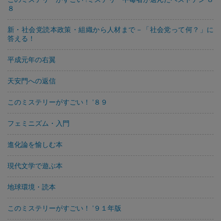
８
新・社会党読本政策・組織から人材まで－「社会党って何？」に
答える！
平成元年の右翼
天安門への返信
このミステリーがすごい！ ’８９
フェミニズム・入門
進化論を愉しむ本
現代文学で遊ぶ本
地球環境・読本
このミステリーがすごい！ ’９１年版