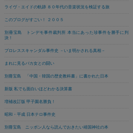
ライヴ・エイドの軌跡 ８０年代の音楽状況を検証する旅
このブログがすごい！ ２００５
別冊宝島 トンデモ事件裁判所 本当にあった珍事件を勝手に判
決！
プロレススキャンダル事件史 －いま明かされる真相－
まれに見るバカ女との闘い
別冊宝島 「中国・韓国の歴史教科書」に書かれた日本
新版 私でも面白いほどわかる決算書
増補改訂版 甲子園名勝負！
昭和・平成 日本テロ事件史
別冊宝島 ニッポン人なら読んでおきたい靖国神社の本