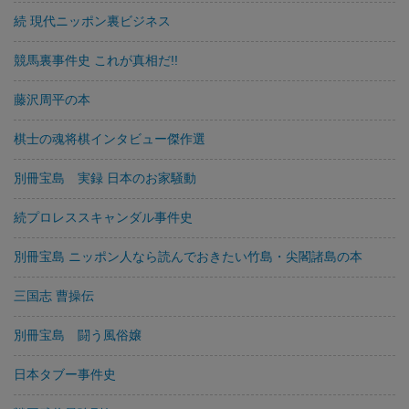
続 現代ニッポン裏ビジネス
競馬裏事件史 これが真相だ!!
藤沢周平の本
棋士の魂将棋インタビュー傑作選
別冊宝島 実録 日本のお家騒動
続プロレススキャンダル事件史
別冊宝島 ニッポン人なら読んでおきたい竹島・尖閣諸島の本
三国志 曹操伝
別冊宝島 闘う風俗嬢
日本タブー事件史