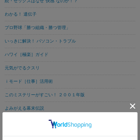
続・セックスはなぜ“快感”なのか！？
わかる！ 遺伝子
プロ野球「勝つ組織・勝つ管理」
いっきに解決！ パソコン・トラブル
ハワイ［極楽］ガイド
元気がでるクスリ
ｉモード［仕事］活用術
このミステリーがすごい！ ２００１年版
よみがえる幕末伝説
軍事シミュレーション 自衛隊“本土防衛”
ウィンドウズの“超便利ワザ”１４０Ｗｉｎｄｏｗｓ Ｍｅ対応