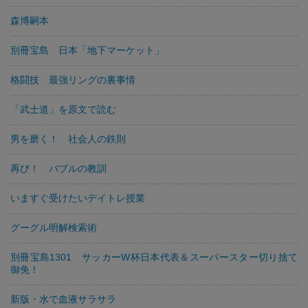
森博嗣本
別冊宝島 日本「地下マーケット」
格闘技 最強リングの裏事情
「武士道」を原文で読む
男を磨く！ 社会人の鉄則
再び！ バブルの教訓
いますぐ受けたいデイトレ授業
グーグル明解検索術
別冊宝島1301 サッカーW杯日本代表＆スーパースター切り捨て
御免！
新版・水で血液サラサラ