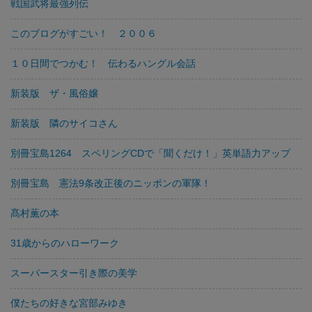
戦国武将最強列伝
このブログがすごい！ ２００６
１０日間でつかむ！ 伝わるハングル会話
新装版 ザ・風俗嬢
新装版 隣のサイコさん
別冊宝島1264 スペリングCDで「聞くだけ！」英単語力アップ
別冊宝島 憲法9条改正後のニッポンの軍隊！
髙村薫の本
31歳からのハローワーク
スーパースター引き際の美学
僕たちの好きな宮部みゆき