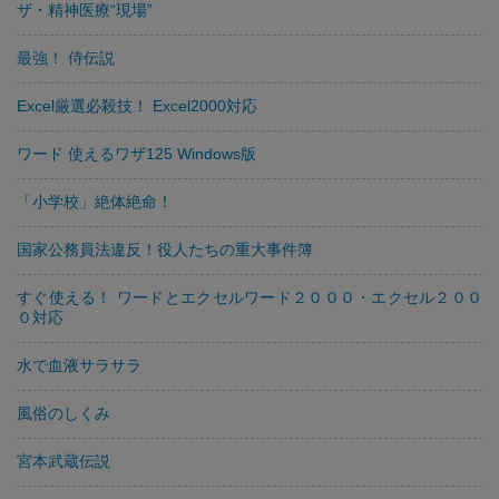
ザ・精神医療“現場”
最強！ 侍伝説
Excel厳選必殺技！ Excel2000対応
ワード 使えるワザ125 Windows版
「小学校」絶体絶命！
国家公務員法違反！役人たちの重大事件簿
すぐ使える！ ワードとエクセルワード２０００・エクセル２００
０対応
水で血液サラサラ
風俗のしくみ
宮本武蔵伝説