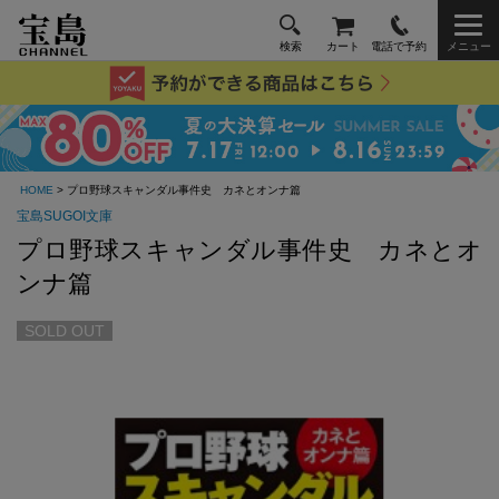
検索
カート
電話で予約
メニュー
HOME
> プロ野球スキャンダル事件史 カネとオンナ篇
宝島SUGOI文庫
プロ野球スキャンダル事件史 カネとオ
ンナ篇
SOLD OUT