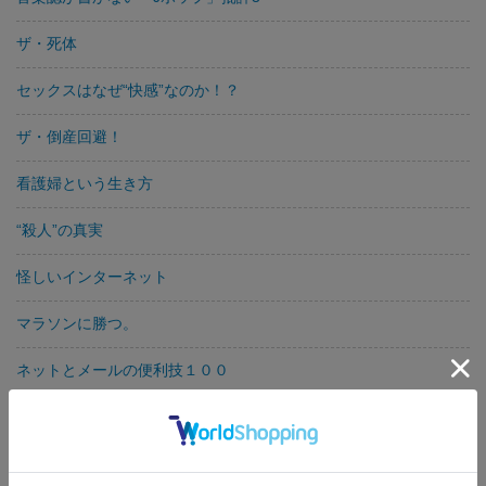
ザ・死体
セックスはなぜ“快感”なのか！？
ザ・倒産回避！
看護婦という生き方
“殺人”の真実
怪しいインターネット
マラソンに勝つ。
ネットとメールの便利技１００
すべての男は変態である！
仕事によく効くワード＆エクセルワード２０００、エクセル２０
００対応