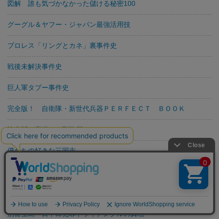
図解 誰も気づかなかった儲ける秘密100
グーグル＆ヤフー・ジャパン最強活用技
プロレス「リングとカネ」裏事件史
戦後未解決事件史
巨人軍タブー事件史
完全版！ 自衛隊・新世代兵器ＰＥＲＦＥＣＴ ＢＯＯＫ
決定版 実録！ 刑務所のなか
僕たちの好きな三国志
身の毛もよだつ殺人者たち
いま知りたい「異常心理」入門
別冊宝島 日中韓犯罪トライアングルの真相