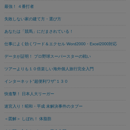
最強！ ４番打者
失敗しない家の建て方・選び方
あなたは「競馬」にだまされている！
仕事によく効くワード＆エクセル Word2000・Excel2000対応
データが証明！ プロ野球スーパースターの戦い
ツアーよりも１０倍楽しい海外個人旅行完全入門
インターネット“超便利ワザ”１３０
快進撃！ 日本人大リーガー
迷宮入り！昭和・平成 未解決事件のタブー
＜図解＞ しぼれ！ 体脂肪