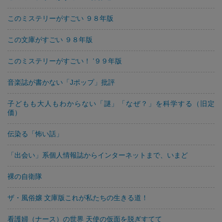
このミステリーがすごい ９８年版
この文庫がすごい ９８年版
このミステリーがすごい！ ’９９年版
音楽誌が書かない「Jポップ」批評
子どもも大人もわからない「謎」「なぜ？」を科学する（旧定
価）
伝染る「怖い話」
「出会い」系個人情報誌からインターネットまで、いまど
裸の自衛隊
ザ・風俗嬢 文庫版これが私たちの生きる道！
看護婦（ナース）の世界 天使の仮面を脱ぎすてて