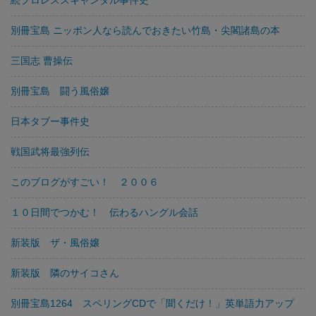
続プロレススキャンダル事件史
別冊宝島 ニッポン人なら読んでおきたい竹島・尖閣諸島の本
三国志 曹操伝
別冊宝島 闘う風俗嬢
日本タブー事件史
戦国武将最強列伝
このブログがすごい！ ２００６
１０日間でつかむ！ 伝わるハングル会話
新装版 ザ・風俗嬢
新装版 隣のサイコさん
別冊宝島1264 スペリングCDで「聞くだけ！」英単語力アップ