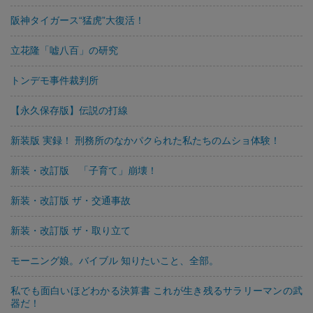
阪神タイガース“猛虎”大復活！
立花隆「嘘八百」の研究
トンデモ事件裁判所
【永久保存版】伝説の打線
新装版 実録！ 刑務所のなかパクられた私たちのムショ体験！
新装・改訂版 「子育て」崩壊！
新装・改訂版 ザ・交通事故
新装・改訂版 ザ・取り立て
モーニング娘。バイブル 知りたいこと、全部。
私でも面白いほどわかる決算書 これが生き残るサラリーマンの武
器だ！