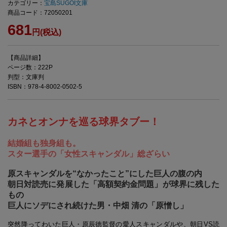
カテゴリー：
宝島SUGOI文庫
商品コード：72050201
681
円(税込)
【商品詳細】
ページ数：222P
判型：文庫判
ISBN：978-4-8002-0502-5
カネとオンナを巡る球界タブー！
結婚組も独身組も。
スター選手の「女性スキャンダル」総ざらい
原スキャンダルを“なかったこと”にした巨人の腹の内
朝日対読売に発展した「高額契約金問題」が球界に残した
もの
巨人にソデにされ続けた男・中畑 清の「原憎し」
突然降ってわいた巨人・原辰徳監督の愛人スキャンダルや、朝日VS読