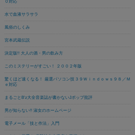
０対応
水で血液サラサラ
風俗のしくみ
宮本武蔵伝説
決定版!! 大人の酒・男の飲み方
このミステリーがすごい！ ２００２年版
驚くほど速くなる！ 厳選パソコン技３９Ｗｉｎｄｏｗｓ９８／Ｍ
ｅ対応
まるごとB'z大全音楽誌が書かないJポップ批評
男が知らない!! 淑女のホームページ
電子メール「技と作法」入門