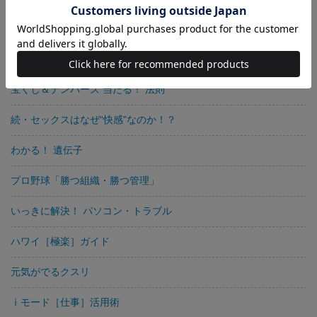
仕事によく効くインターネット
いっきにわかる！ パソコン基礎の基礎
宝くじ＆ナンバーズ 当たる！ 法則
続・セックスはなぜ“快感”なのか！？
わかる！ 遺伝子
プロ野球「勝つ組織・勝つ管理」
いっきに解決！ パソコン・トラブル
ハワイ［極楽］ガイド
元気がでるクスリ
ｉモード［仕事］活用術