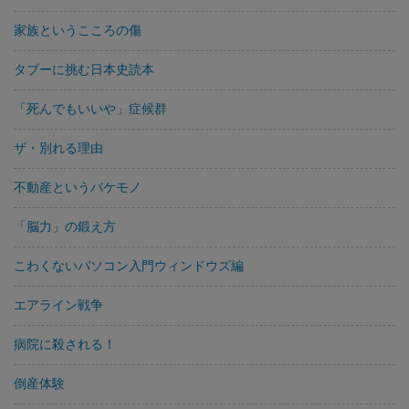
家族というこころの傷
タブーに挑む日本史読本
「死んでもいいや」症候群
ザ・別れる理由
不動産というバケモノ
「脳力」の鍛え方
こわくないパソコン入門ウィンドウズ編
エアライン戦争
病院に殺される！
倒産体験