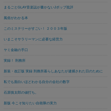
まるごとGLAY音楽誌が書かないJポップ批評
風俗がわかる本
このミステリーがすごい！ ２００３年版
いまこそサラリーマンに必要な経営力
ヤミ金融の手口
実録！ 刑務所
新装・改訂版 実録 刑務所暮らしあなたが逮捕された日のために
私でも面白いほどわかる自分の会社の数字
石原慎太郎の値打ち。
新版 今こそ知りたい自衛隊の実力