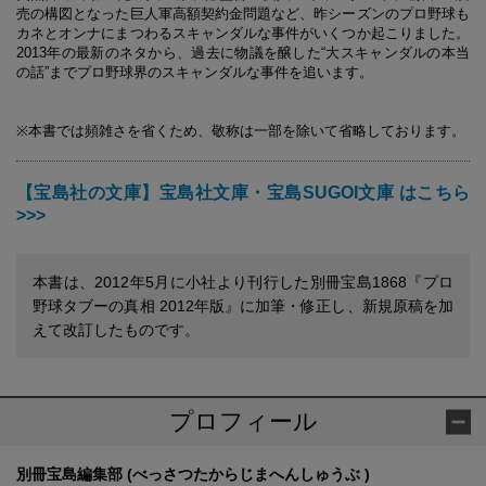
売の構図となった巨人軍高額契約金問題など、昨シーズンのプロ野球も
カネとオンナにまつわるスキャンダルな事件がいくつか起こりました。
2013年の最新のネタから、過去に物議を醸した“大スキャンダルの本当
の話”までプロ野球界のスキャンダルな事件を追います。
※本書では頻雑さを省くため、敬称は一部を除いて省略しております。
【宝島社の文庫】宝島社文庫・宝島SUGOI文庫 はこちら
>>>
本書は、2012年5月に小社より刊行した別冊宝島1868『プロ
野球タブーの真相 2012年版』に加筆・修正し、新規原稿を加
えて改訂したものです。
プロフィール
別冊宝島編集部 (べっさつたからじまへんしゅうぶ )