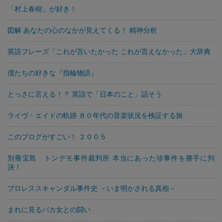
「村上春樹」が好き！
図解 あなたの心のなかが見えてくる！ 精神分析
英語フレーズ「これが言いたかった これが言えなかった」大辞典
僕たちの好きな『指輪物語』
とっさに言える！？ 英語で「日本のこと」話そう
ライヴ・エイドの軌跡 ８０年代の音楽状況を検証する旅
このブログがすごい！ ２００５
別冊宝島 トンデモ事件裁判所 本当にあった珍事件を勝手に判
決！
プロレススキャンダル事件史 －いま明かされる真相－
まれに見るバカ女との闘い