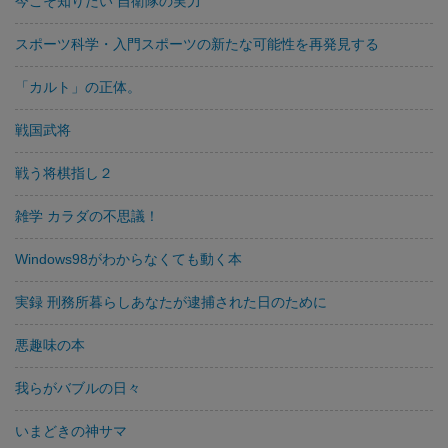
今こそ知りたい 自衛隊の実力
スポーツ科学・入門スポーツの新たな可能性を再発見する
「カルト」の正体。
戦国武将
戦う将棋指し２
雑学 カラダの不思議！
Windows98がわからなくても動く本
実録 刑務所暮らしあなたが逮捕された日のために
悪趣味の本
我らがバブルの日々
いまどきの神サマ