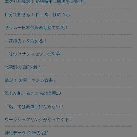
エクセル厳選！ 必殺技中上級者を目指せ！
自分で押せる！ 目、肩、腰のツボ
サッカー日本代表斬り捨て御免！
「常識力」を鍛える！
「味つけサシスセソ」の科学
北朝鮮の“謎”を解く！
鑑定！ お宝「マンガ古書」
誰もが抱えるこころの病理13
「塩」では高血圧にならない！
ワークシェアリングがやってくる！
詳細データ ODAの“謎”