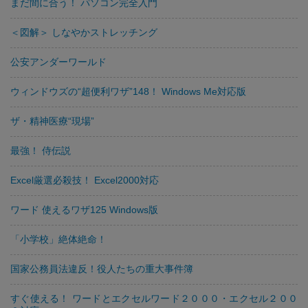
まだ間に合う！ パソコン完全入門
＜図解＞ しなやかストレッチング
公安アンダーワールド
ウィンドウズの“超便利ワザ”148！ Windows Me対応版
ザ・精神医療“現場”
最強！ 侍伝説
Excel厳選必殺技！ Excel2000対応
ワード 使えるワザ125 Windows版
「小学校」絶体絶命！
国家公務員法違反！役人たちの重大事件簿
すぐ使える！ ワードとエクセルワード２０００・エクセル２００