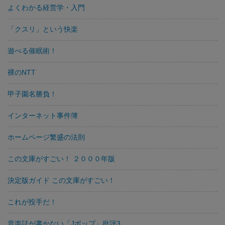
よくわかる経営学・入門
「クスリ」という快楽
遊べる催眠術！
裸のNTT
甲子園名勝負！
インターネット事件簿
ホームページ繁盛の法則
この文庫がすごい！ ２０００年版
決定版ガイド この文庫がすごい！
これが投手だ！
音楽誌が書かない「Jポップ」批評3