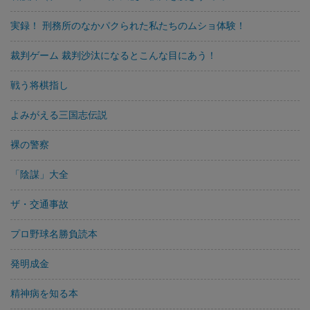
実録！ 刑務所のなかパクられた私たちのムショ体験！
裁判ゲーム 裁判沙汰になるとこんな目にあう！
戦う将棋指し
よみがえる三国志伝説
裸の警察
「陰謀」大全
ザ・交通事故
プロ野球名勝負読本
発明成金
精神病を知る本