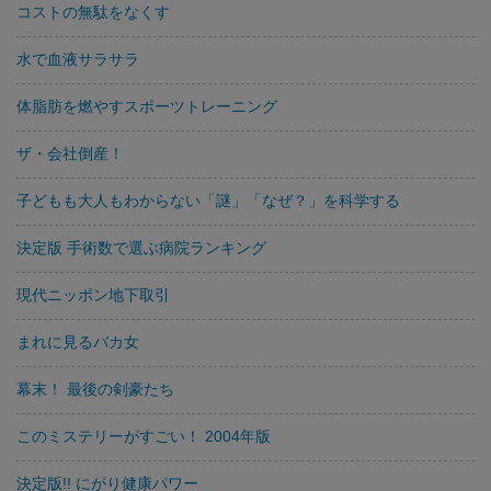
コストの無駄をなくす
水で血液サラサラ
体脂肪を燃やすスポーツトレーニング
ザ・会社倒産！
子どもも大人もわからない「謎」「なぜ？」を科学する
決定版 手術数で選ぶ病院ランキング
現代ニッポン地下取引
まれに見るバカ女
幕末！ 最後の剣豪たち
このミステリーがすごい！ 2004年版
決定版!! にがり健康パワー