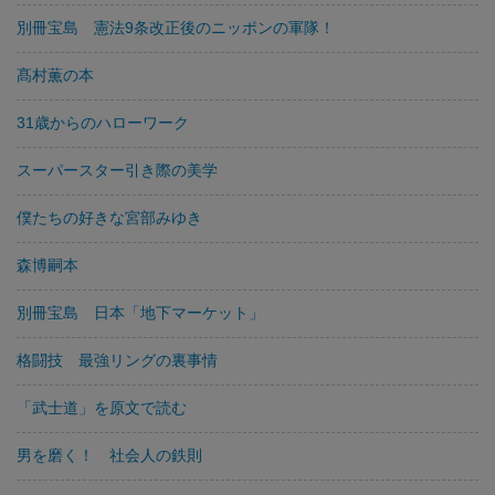
別冊宝島 憲法9条改正後のニッポンの軍隊！
髙村薫の本
31歳からのハローワーク
スーパースター引き際の美学
僕たちの好きな宮部みゆき
森博嗣本
別冊宝島 日本「地下マーケット」
格闘技 最強リングの裏事情
「武士道」を原文で読む
男を磨く！ 社会人の鉄則