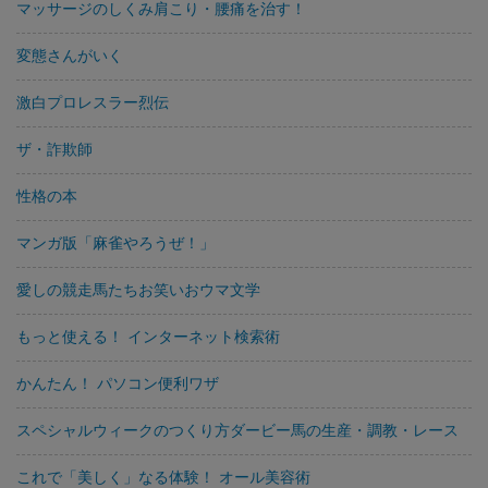
マッサージのしくみ肩こり・腰痛を治す！
変態さんがいく
激白プロレスラー烈伝
ザ・詐欺師
性格の本
マンガ版「麻雀やろうぜ！」
愛しの競走馬たちお笑いおウマ文学
もっと使える！ インターネット検索術
かんたん！ パソコン便利ワザ
スペシャルウィークのつくり方ダービー馬の生産・調教・レース
これで「美しく」なる体験！ オール美容術