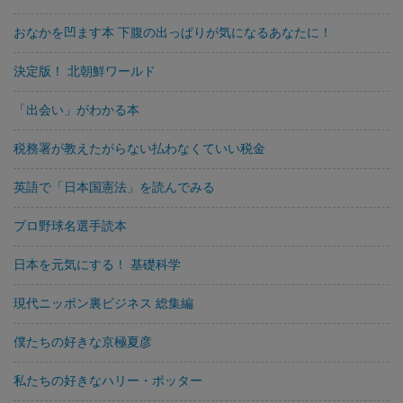
おなかを凹ます本 下腹の出っぱりが気になるあなたに！
決定版！ 北朝鮮ワールド
「出会い」がわかる本
税務署が教えたがらない払わなくていい税金
英語で「日本国憲法」を読んでみる
プロ野球名選手読本
日本を元気にする！ 基礎科学
現代ニッポン裏ビジネス 総集編
僕たちの好きな京極夏彦
私たちの好きなハリー・ポッター