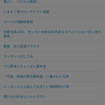
再び！ バブルの教訓
いますぐ受けたいデイトレ授業
グーグル明解検索術
別冊宝島1301 サッカーW杯日本代表＆スーパースター切り捨て
御免！
新版・水で血液サラサラ
マッサージのしくみ
プロ野球スキャンダル事件史
「中国・韓国の歴史教科書」に書かれた日本
ニッポン人なら読んでおきたい靖国神社の本
僕たちの好きなウルトラマン