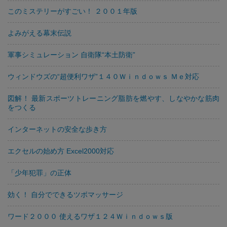
このミステリーがすごい！ ２００１年版
よみがえる幕末伝説
軍事シミュレーション 自衛隊“本土防衛”
ウィンドウズの“超便利ワザ”１４０Ｗｉｎｄｏｗｓ Ｍｅ対応
図解！ 最新スポーツトレーニング脂肪を燃やす、しなやかな筋肉
をつくる
インターネットの安全な歩き方
エクセルの始め方 Excel2000対応
「少年犯罪」の正体
効く！ 自分でできるツボマッサージ
ワード２０００ 使えるワザ１２４Ｗｉｎｄｏｗｓ版