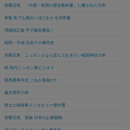
別冊宝島 「中国・韓国の歴史教科書」に書かれた日本
新版 私でも面白いほどわかる決算書
増補改訂版 甲子園名勝負！
昭和・平成 日本テロ事件史
別冊宝島 ニッポン人なら読んでおきたい靖国神社の本
続 現代ニッポン裏ビジネス
競馬裏事件史 これが真相だ!!
藤沢周平の本
棋士の魂将棋インタビュー傑作選
別冊宝島 実録 日本のお家騒動