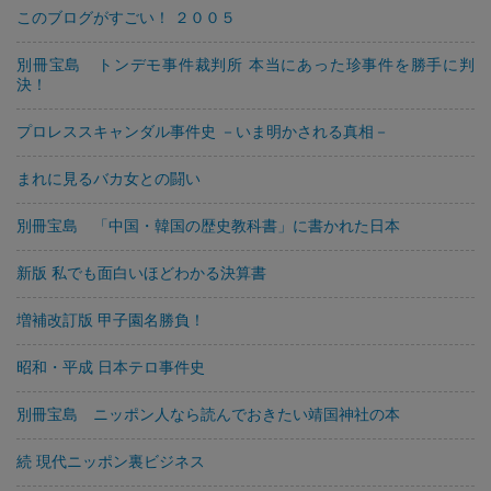
このブログがすごい！ ２００５
別冊宝島 トンデモ事件裁判所 本当にあった珍事件を勝手に判
決！
プロレススキャンダル事件史 －いま明かされる真相－
まれに見るバカ女との闘い
別冊宝島 「中国・韓国の歴史教科書」に書かれた日本
新版 私でも面白いほどわかる決算書
増補改訂版 甲子園名勝負！
昭和・平成 日本テロ事件史
別冊宝島 ニッポン人なら読んでおきたい靖国神社の本
続 現代ニッポン裏ビジネス