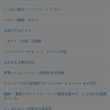
いっきに解決！ パソコン・トラブル
ハワイ［極楽］ガイド
元気がでるクスリ
ｉモード［仕事］活用術
このミステリーがすごい！ ２００１年版
よみがえる幕末伝説
軍事シミュレーション 自衛隊“本土防衛”
ウィンドウズの“超便利ワザ”１４０Ｗｉｎｄｏｗｓ Ｍｅ対応
図解！ 最新スポーツトレーニング脂肪を燃やす、しなやかな筋肉
をつくる
インターネットの安全な歩き方