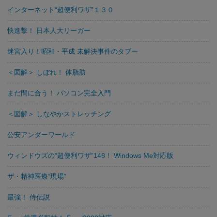
インターネット“超便利ワザ”１３０
快進撃！ 日本人大リーガー
迷宮入り！昭和・平成 未解決事件のタブー
＜図解＞ しぼれ！ 体脂肪
まだ間に合う！ パソコン完全入門
＜図解＞ しなやかストレッチング
公安アンダーワールド
ウィンドウズの“超便利ワザ”148！ Windows Me対応版
ザ・精神医療“現場”
最強！ 侍伝説