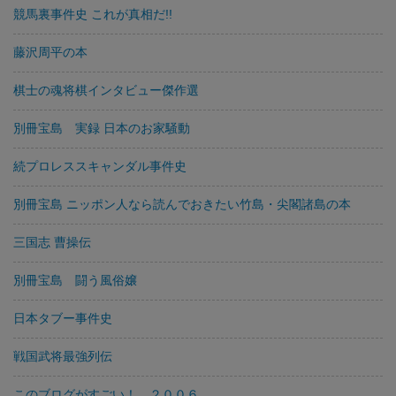
競馬裏事件史 これが真相だ!!
藤沢周平の本
棋士の魂将棋インタビュー傑作選
別冊宝島 実録 日本のお家騒動
続プロレススキャンダル事件史
別冊宝島 ニッポン人なら読んでおきたい竹島・尖閣諸島の本
三国志 曹操伝
別冊宝島 闘う風俗嬢
日本タブー事件史
戦国武将最強列伝
このブログがすごい！ ２００６