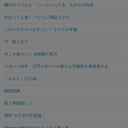
隣のサイコさん 「いっちゃってる」人びとの内実
わかって上達！ パソコン用語２００
このミステリーがすごい！ ２０００年版
ザ・取り立て
今こそ知りたい 自衛隊の実力
スポーツ科学・入門スポーツの新たな可能性を再発見する
「カルト」の正体。
戦国武将
戦う将棋指し２
雑学 カラダの不思議！
Windows98がわからなくても動く本