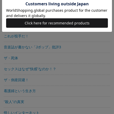
ホームページ繁盛の法則
この文庫がすごい！ ２０００年版
決定版ガイド この文庫がすごい！
これが投手だ！
音楽誌が書かない「Jポップ」批評3
ザ・死体
セックスはなぜ“快感”なのか！？
ザ・倒産回避！
看護婦という生き方
“殺人”の真実
怪しいインターネット