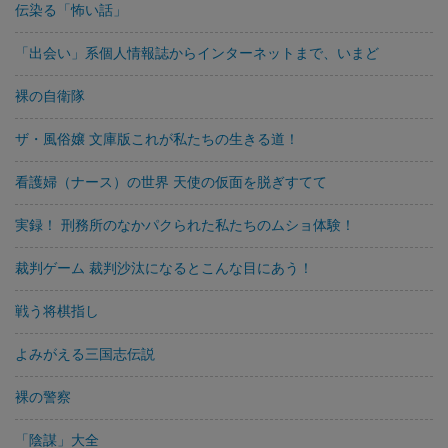
伝染る「怖い話」
「出会い」系個人情報誌からインターネットまで、いまど
裸の自衛隊
ザ・風俗嬢 文庫版これが私たちの生きる道！
看護婦（ナース）の世界 天使の仮面を脱ぎすてて
実録！ 刑務所のなかパクられた私たちのムショ体験！
裁判ゲーム 裁判沙汰になるとこんな目にあう！
戦う将棋指し
よみがえる三国志伝説
裸の警察
「陰謀」大全