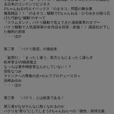
る日本のコンテンツビジネス
2ちゃんねるVSエイベックス「のまネコ」問題の舞台裏
徹底検証！！「のまネコ」騒動で2ちゃんねる・ひろゆきが繰り広
げた巧妙な“煽動”のすべて
『スラムダンク』パクリ騒動で見えてきた漫画業界のタブー
パクリ騒動で人気漫画家の全作品を回収・絶版！！ 講談社が下し
た極刑の意味
・・・ほか
第二章 「パクリ疑惑」の後始末
「盗用だ」「まったく違う」双方ともにまったく譲らず
松本零士VS槇原敬之
なっちは著作権侵害なんかしていない！？
安倍なつみ
マドンナへの尊敬の念+セルフプロデュース力＝
浜崎あゆみ
・・・ほか
第三章 「パクリ」とは娯楽である！
第三者がなぜそんなに熱くなれるのか
パクリを“祭り”にしてしまう2ちゃんねらーの「個性」崇拝主義