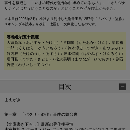
事件を概観し、「いまの時代が創作物に求めているもの」、「オリジナ
リティとはどういうことなのか」ということを浮かび上がらせた。
※本書は2006年2月に小社より刊行した別冊宝島1257号『「パクリ・盗作」
スキャンダル読本』を改訂・改題し、文庫化したものです。
著者紹介(五十音順)
大須賀猛（おおすか・たけし）/ 片岡健（かたおか・けん）/ 栗原裕
一郎（くりはら・ゆういちろう）/ 鈴木淳史（すずき・あつふみ）/
竹内梓（たけのうち・あずさ）/ 速水健朗（はやみず・けんろう）/
増田聡（ますだ・さとし）/ 松永英明（まつなが・ひであき）/ 割石
哲也（わりいし・てつや）
目次
まえがき
第一章 「パクリ・盗作」事件の舞台裏
【文庫書き下ろし】最新の著作権事情
小室哲哉？ クール・ジャパン？ 結局はパチンコビジネスに集結す