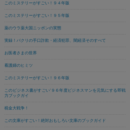
このミステリーがすごい！９４年版
このミステリーがすごい！９５年版
薬のウラ薬大国ニッポンの実態
実録！パクリの手口詐欺・経済犯罪、闇経済そのすべて
お医者さまの世界
看護婦のヒミツ
このミステリーがすごい！９６年版
このビジネス書がすごい’９６年度ビジネスマンを元気にする即戦
力ブックガイ
税金大戦争！
この文庫がすごい！絶対おもしろい文庫のブックガイド