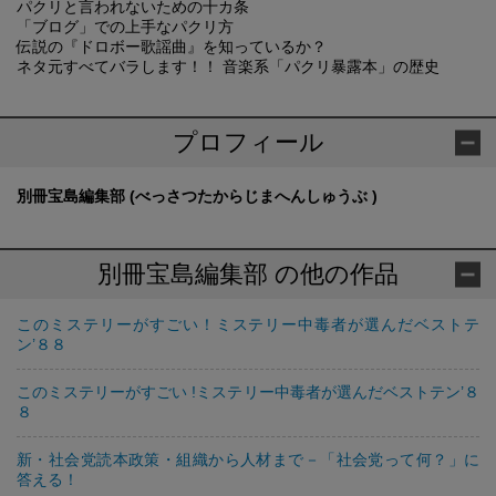
パクリと言われないための十カ条
「ブログ」での上手なパクリ方
伝説の『ドロボー歌謡曲』を知っているか？
ネタ元すべてバラします！！ 音楽系「パクリ暴露本」の歴史
プロフィール
別冊宝島編集部 (べっさつたからじまへんしゅうぶ )
別冊宝島編集部 の他の作品
このミステリーがすごい！ミステリー中毒者が選んだベストテ
ン’８８
このミステリーがすごい !ミステリー中毒者が選んだベストテン’８
８
新・社会党読本政策・組織から人材まで－「社会党って何？」に
答える！