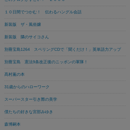
１０日間でつかむ！ 伝わるハングル会話
新装版 ザ・風俗嬢
新装版 隣のサイコさん
別冊宝島1264 スペリングCDで「聞くだけ！」英単語力アップ
別冊宝島 憲法9条改正後のニッポンの軍隊！
髙村薫の本
31歳からのハローワーク
スーパースター引き際の美学
僕たちの好きな宮部みゆき
森博嗣本