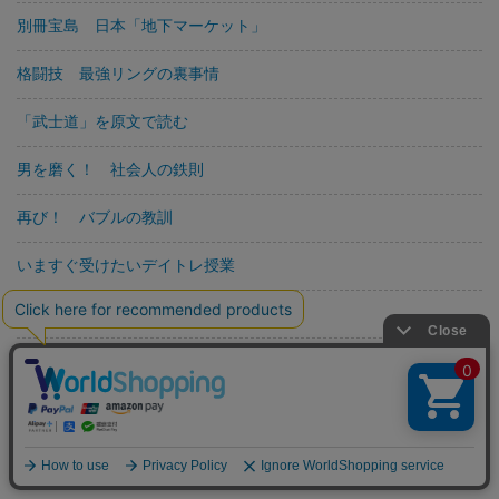
別冊宝島 日本「地下マーケット」
格闘技 最強リングの裏事情
「武士道」を原文で読む
男を磨く！ 社会人の鉄則
再び！ バブルの教訓
いますぐ受けたいデイトレ授業
グーグル明解検索術
別冊宝島1301 サッカーW杯日本代表＆スーパースター切り捨て
御免！
新版・水で血液サラサラ
マッサージのしくみ