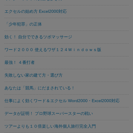
エクセルの始め方 Excel2000対応
「少年犯罪」の正体
効く！ 自分でできるツボマッサージ
ワード２０００ 使えるワザ１２４Ｗｉｎｄｏｗｓ版
最強！ ４番打者
失敗しない家の建て方・選び方
あなたは「競馬」にだまされている！
仕事によく効くワード＆エクセル Word2000・Excel2000対応
データが証明！ プロ野球スーパースターの戦い
ツアーよりも１０倍楽しい海外個人旅行完全入門