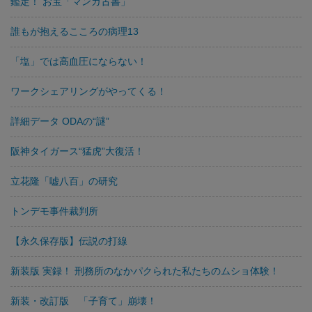
鑑定！ お宝「マンガ古書」
誰もが抱えるこころの病理13
「塩」では高血圧にならない！
ワークシェアリングがやってくる！
詳細データ ODAの“謎”
阪神タイガース“猛虎”大復活！
立花隆「嘘八百」の研究
トンデモ事件裁判所
【永久保存版】伝説の打線
新装版 実録！ 刑務所のなかパクられた私たちのムショ体験！
新装・改訂版 「子育て」崩壊！