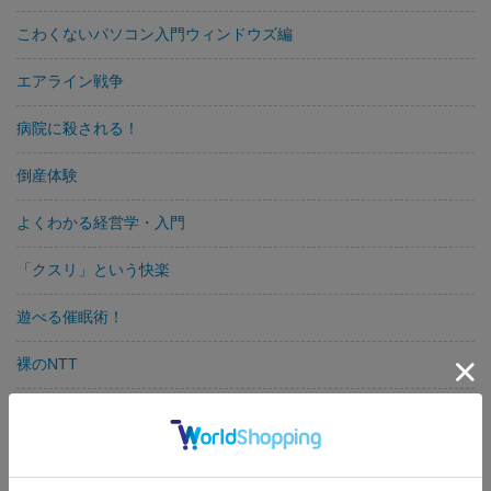
こわくないパソコン入門ウィンドウズ編
エアライン戦争
病院に殺される！
倒産体験
よくわかる経営学・入門
「クスリ」という快楽
遊べる催眠術！
裸のNTT
甲子園名勝負！
インターネット事件簿