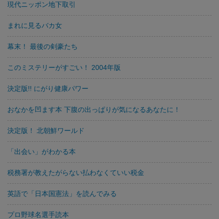
現代ニッポン地下取引
まれに見るバカ女
幕末！ 最後の剣豪たち
このミステリーがすごい！ 2004年版
決定版!! にがり健康パワー
おなかを凹ます本 下腹の出っぱりが気になるあなたに！
決定版！ 北朝鮮ワールド
「出会い」がわかる本
税務署が教えたがらない払わなくていい税金
英語で「日本国憲法」を読んでみる
プロ野球名選手読本