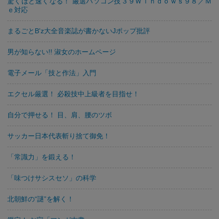
驚くほど速くなる！ 厳選パソコン技３９Ｗｉｎｄｏｗｓ９８／Ｍ
ｅ対応
まるごとB'z大全音楽誌が書かないJポップ批評
男が知らない!! 淑女のホームページ
電子メール「技と作法」入門
エクセル厳選！ 必殺技中上級者を目指せ！
自分で押せる！ 目、肩、腰のツボ
サッカー日本代表斬り捨て御免！
「常識力」を鍛える！
「味つけサシスセソ」の科学
北朝鮮の“謎”を解く！