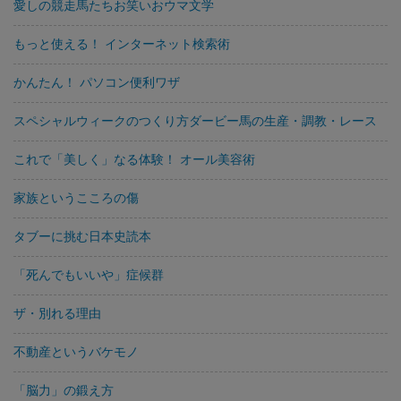
愛しの競走馬たちお笑いおウマ文学
もっと使える！ インターネット検索術
かんたん！ パソコン便利ワザ
スペシャルウィークのつくり方ダービー馬の生産・調教・レース
これで「美しく」なる体験！ オール美容術
家族というこころの傷
タブーに挑む日本史読本
「死んでもいいや」症候群
ザ・別れる理由
不動産というバケモノ
「脳力」の鍛え方