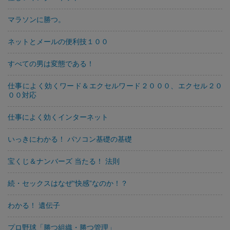
マラソンに勝つ。
ネットとメールの便利技１００
すべての男は変態である！
仕事によく効くワード＆エクセルワード２０００、エクセル２０
００対応
仕事によく効くインターネット
いっきにわかる！ パソコン基礎の基礎
宝くじ＆ナンバーズ 当たる！ 法則
続・セックスはなぜ“快感”なのか！？
わかる！ 遺伝子
プロ野球「勝つ組織・勝つ管理」