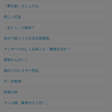
『夢分析』マニュアル
怪しい広告
「おたく」の誕生!!
自分で防ぐ１０大生活習慣病
マッサージのしくみ肩こり・腰痛を治す！
変態さんがいく
激白プロレスラー烈伝
ザ・詐欺師
性格の本
マンガ版「麻雀やろうぜ！」