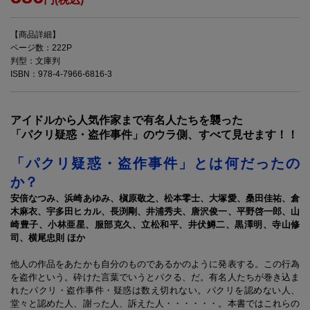
【商品詳細】
ページ数：222P
判型：文庫判
ISBN：978-4-7966-6816-3
アイドルから人気作家まで有名人たちを襲った
「パクリ疑惑・盗作事件」のウラ側、すべて見せます！！
「パクリ疑惑・盗作事件」とは何だったの
か？
安倍なつみ、浜崎あゆみ、槇原敬之、松本零士、大塚愛、桑田佳祐、倉
木麻衣、宇多田ヒカル、長渕剛、井浦秀夫、唐沢俊一、平野啓一郎、山
崎豊子、小林亜星、服部克久、立松和平、井伏鱒二、黒澤明、寺山修
司、横尾忠則 ほか
他人の作品をあたかも自分のものであるかのように発表する。この行為
を盗作という。砕けた言葉でいうとパクる、だ。有名人たちが巻き込ま
れたパクリ・盗作事件・疑惑は数え切れない。パクリを認めない人、
堂々と認めた人、謝った人、訴えた人・・・・・・。本書ではこれらの