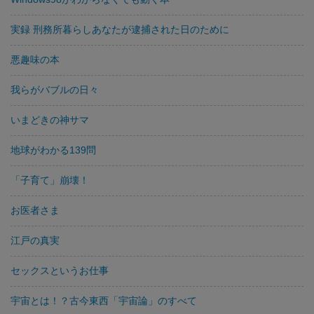
実録 刑務所暮らしあなたが逮捕された日のために
悪趣味の本
我らがバブルの日々
いまどきの神サマ
地球がわかる139問
「子育て」崩壊！
お医者さま
江戸の真実
セックスというお仕事
宇宙とは！？古今東西「宇宙論」のすべて