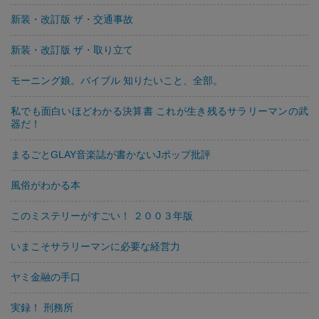
新装・改訂版 ザ・交通事故
新装・改訂版 ザ・取り立て
モーニング娘。バイブル 知りたいこと、全部。
私でも面白いほどわかる決算書 これが生き残るサラリーマンの武
器だ！
まるごとGLAY音楽誌が書かないJポップ批評
風俗がわかる本
このミステリーがすごい！ ２００３年版
いまこそサラリーマンに必要な経営力
ヤミ金融の手口
実録！ 刑務所