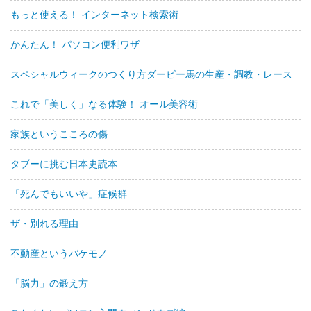
もっと使える！ インターネット検索術
かんたん！ パソコン便利ワザ
スペシャルウィークのつくり方ダービー馬の生産・調教・レース
これで「美しく」なる体験！ オール美容術
家族というこころの傷
タブーに挑む日本史読本
「死んでもいいや」症候群
ザ・別れる理由
不動産というバケモノ
「脳力」の鍛え方