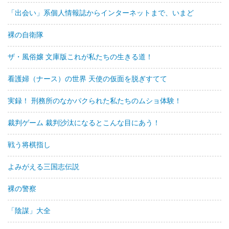
「出会い」系個人情報誌からインターネットまで、いまど
裸の自衛隊
ザ・風俗嬢 文庫版これが私たちの生きる道！
看護婦（ナース）の世界 天使の仮面を脱ぎすてて
実録！ 刑務所のなかパクられた私たちのムショ体験！
裁判ゲーム 裁判沙汰になるとこんな目にあう！
戦う将棋指し
よみがえる三国志伝説
裸の警察
「陰謀」大全