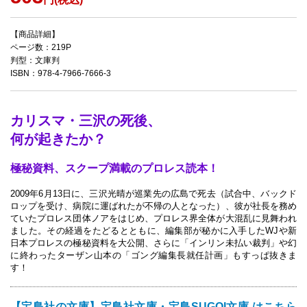
【商品詳細】
ページ数：219P
判型：文庫判
ISBN：978-4-7966-7666-3
カリスマ・三沢の死後、
何が起きたか？
極秘資料、スクープ満載のプロレス読本！
2009年6月13日に、三沢光晴が巡業先の広島で死去（試合中、バックド
ロップを受け、病院に運ばれたが不帰の人となった）、彼が社長を務め
ていたプロレス団体ノアをはじめ、プロレス界全体が大混乱に見舞われ
ました。その経過をたどるとともに、編集部が秘かに入手したWJや新
日本プロレスの極秘資料を大公開、さらに「インリン未払い裁判」や幻
に終わったターザン山本の「ゴング編集長就任計画」もすっぱ抜きま
す！
【宝島社の文庫】宝島社文庫・宝島SUGOI文庫 はこちら