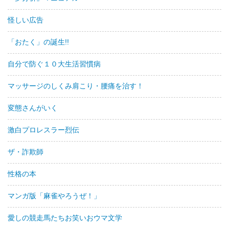
怪しい広告
「おたく」の誕生!!
自分で防ぐ１０大生活習慣病
マッサージのしくみ肩こり・腰痛を治す！
変態さんがいく
激白プロレスラー烈伝
ザ・詐欺師
性格の本
マンガ版「麻雀やろうぜ！」
愛しの競走馬たちお笑いおウマ文学