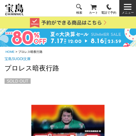
検索
カート
電話で予約
メニュー
HOME
> プロレス暗夜行路
宝島SUGOI文庫
プロレス暗夜行路
SOLD OUT