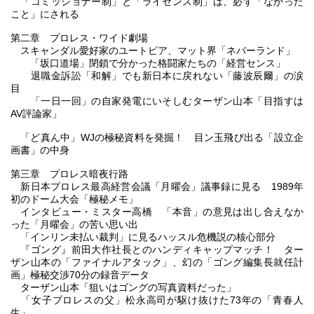
「コミッショナー制」と「ライセンス制」は、必ず「なかった
こと」にされる
第二章 プロレス・ワイド劇場
スキャンダル愛好家のユートピア、マット界「ネバーランド」
「坂口道場」閉鎖で分かった格闘家たちの「経営センス」
退職金訴訟「和解」でも新日本に戻れない「藤波辰爾」の涙
目
「一日一回」の自家発電にいそしむターザン山本「目指すは
AV評論家」
「ど真ん中」WJの極秘資料を発掘！ 目ン玉飛び出る「設立企
画書」の中身
第三章 プロレス暗夜行路
新日本プロレス最高経営会議「月曜会」議事録に見る 1989年
初のドーム大会「極秘メモ」
インタビュー・ミスター高橋 「本音」の意見は出し合えなか
った「月曜会」の苦い思い出
「インリン未払い裁判」に見るハッスル危機説の核心部分
『ゴング』前田大作社長とのハンディキャップマッチ！ ター
ザン山本の「ファイナルアタック」、幻の「ゴング編集長就任計
画」極秘交渉70分の録音データ
ターザン山本「狙いはゴングの写真資料だった」
「女子プロレスの父」松永高司が駆け抜けた73年の「青春人
生」