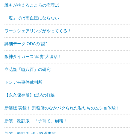
誰もが抱えるこころの病理13
「塩」では高血圧にならない！
ワークシェアリングがやってくる！
詳細データ ODAの“謎”
阪神タイガース“猛虎”大復活！
立花隆「嘘八百」の研究
トンデモ事件裁判所
【永久保存版】伝説の打線
新装版 実録！ 刑務所のなかパクられた私たちのムショ体験！
新装・改訂版 「子育て」崩壊！
新装・改訂版 ザ・交通事故