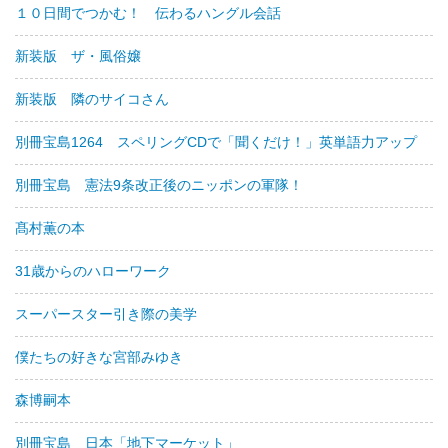
１０日間でつかむ！ 伝わるハングル会話
新装版 ザ・風俗嬢
新装版 隣のサイコさん
別冊宝島1264 スペリングCDで「聞くだけ！」英単語力アップ
別冊宝島 憲法9条改正後のニッポンの軍隊！
髙村薫の本
31歳からのハローワーク
スーパースター引き際の美学
僕たちの好きな宮部みゆき
森博嗣本
別冊宝島 日本「地下マーケット」