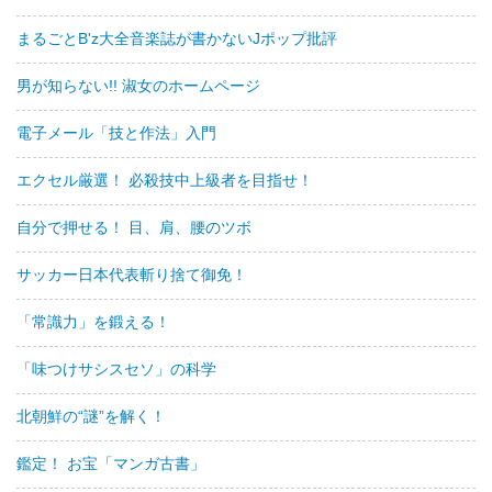
まるごとB'z大全音楽誌が書かないJポップ批評
男が知らない!! 淑女のホームページ
電子メール「技と作法」入門
エクセル厳選！ 必殺技中上級者を目指せ！
自分で押せる！ 目、肩、腰のツボ
サッカー日本代表斬り捨て御免！
「常識力」を鍛える！
「味つけサシスセソ」の科学
北朝鮮の“謎”を解く！
鑑定！ お宝「マンガ古書」