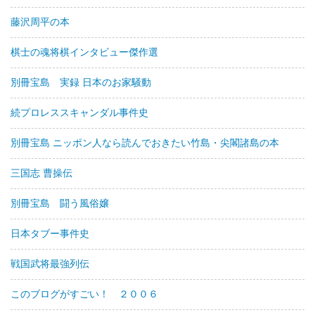
藤沢周平の本
棋士の魂将棋インタビュー傑作選
別冊宝島 実録 日本のお家騒動
続プロレススキャンダル事件史
別冊宝島 ニッポン人なら読んでおきたい竹島・尖閣諸島の本
三国志 曹操伝
別冊宝島 闘う風俗嬢
日本タブー事件史
戦国武将最強列伝
このブログがすごい！ ２００６