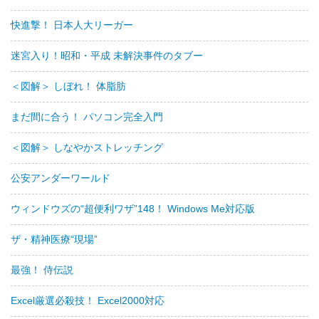
快進撃！ 日本人大リーガー
迷宮入り！昭和・平成 未解決事件のタブー
＜図解＞ しぼれ！ 体脂肪
まだ間に合う！ パソコン完全入門
＜図解＞ しなやかストレッチング
公安アンダーワールド
ウィンドウズの“超便利ワザ”148！ Windows Me対応版
ザ・精神医療“現場”
最強！ 侍伝説
Excel厳選必殺技！ Excel2000対応