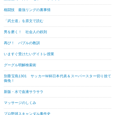
格闘技 最強リングの裏事情
「武士道」を原文で読む
男を磨く！ 社会人の鉄則
再び！ バブルの教訓
いますぐ受けたいデイトレ授業
グーグル明解検索術
別冊宝島1301 サッカーW杯日本代表＆スーパースター切り捨て
御免！
新版・水で血液サラサラ
マッサージのしくみ
プロ野球スキャンダル事件史