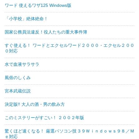
ワード 使えるワザ125 Windows版
「小学校」絶体絶命！
国家公務員法違反！役人たちの重大事件簿
すぐ使える！ ワードとエクセルワード２０００・エクセル２００
０対応
水で血液サラサラ
風俗のしくみ
宮本武蔵伝説
決定版!! 大人の酒・男の飲み方
このミステリーがすごい！ ２００２年版
驚くほど速くなる！ 厳選パソコン技３９Ｗｉｎｄｏｗｓ９８／Ｍ
ｅ対応