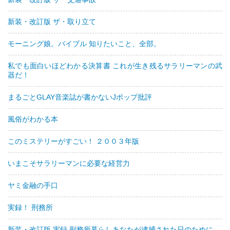
新装・改訂版 ザ・取り立て
モーニング娘。バイブル 知りたいこと、全部。
私でも面白いほどわかる決算書 これが生き残るサラリーマンの武
器だ！
まるごとGLAY音楽誌が書かないJポップ批評
風俗がわかる本
このミステリーがすごい！ ２００３年版
いまこそサラリーマンに必要な経営力
ヤミ金融の手口
実録！ 刑務所
新装・改訂版 実録 刑務所暮らしあなたが逮捕された日のために