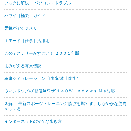
いっきに解決！ パソコン・トラブル
ハワイ［極楽］ガイド
元気がでるクスリ
ｉモード［仕事］活用術
このミステリーがすごい！ ２００１年版
よみがえる幕末伝説
軍事シミュレーション 自衛隊“本土防衛”
ウィンドウズの“超便利ワザ”１４０Ｗｉｎｄｏｗｓ Ｍｅ対応
図解！ 最新スポーツトレーニング脂肪を燃やす、しなやかな筋肉
をつくる
インターネットの安全な歩き方