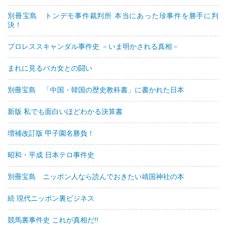
別冊宝島 トンデモ事件裁判所 本当にあった珍事件を勝手に判
決！
プロレススキャンダル事件史 －いま明かされる真相－
まれに見るバカ女との闘い
別冊宝島 「中国・韓国の歴史教科書」に書かれた日本
新版 私でも面白いほどわかる決算書
増補改訂版 甲子園名勝負！
昭和・平成 日本テロ事件史
別冊宝島 ニッポン人なら読んでおきたい靖国神社の本
続 現代ニッポン裏ビジネス
競馬裏事件史 これが真相だ!!