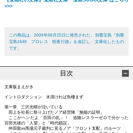
>>>
この商品は、2009年08月25日に発売された、別冊宝島『別冊
宝島1648 プロレス 暗夜行路』を改訂し、文庫化したもの
です。
目次
文庫版まえがき
イントロダクション 水清ければ魚棲まず
第一章 三沢光晴が泣いている
田上を社長に祭り上げたノア経営陣「無能の証明」
ここがヘンだよ「百田の乱」！ 追随レスラーゼロで分かった
百田光雄の「人望」と「時代錯誤」
仲田龍vs馬場元子裁判に見るノア「フロント支配」のルーツ