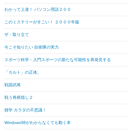
わかって上達！ パソコン用語２００
このミステリーがすごい！ ２０００年版
ザ・取り立て
今こそ知りたい 自衛隊の実力
スポーツ科学・入門スポーツの新たな可能性を再発見する
「カルト」の正体。
戦国武将
戦う将棋指し２
雑学 カラダの不思議！
Windows98がわからなくても動く本