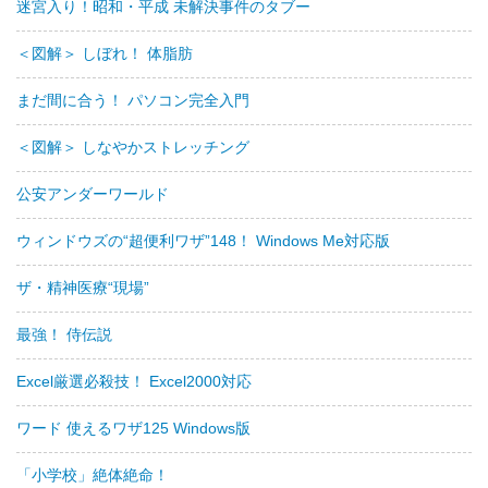
迷宮入り！昭和・平成 未解決事件のタブー
＜図解＞ しぼれ！ 体脂肪
まだ間に合う！ パソコン完全入門
＜図解＞ しなやかストレッチング
公安アンダーワールド
ウィンドウズの“超便利ワザ”148！ Windows Me対応版
ザ・精神医療“現場”
最強！ 侍伝説
Excel厳選必殺技！ Excel2000対応
ワード 使えるワザ125 Windows版
「小学校」絶体絶命！