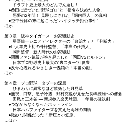
ドラフト史上最大のどんでん返し！
●桑田に近づいた“野球ゴロ”と「指名を決めた人物」
悪夢の2年間！ 見殺しにされた「堀内巨人」の真相
●空中分解の末に起こった“ハイタッチ拒否事件” …
ほか
第３章 阪神タイガース お家騒動史
星野仙一シニアディレクターの「政治力」と「判断力」
●巨人軍史上初の外様監督、「本当の仕掛人」
岡田監督、新人時代のお家騒動
●関西ファン気質が巻き起こした「岡田VSヒルトン」
日本プロ野球史上最大の“裏スター”江夏豊
●反骨心溢れるやさしき一匹狼の「本当の顔」 …
ほか
第４章 プロ野球 タブーの深層
ひまわりに異常なほど嫉妬した月見草
●無視、口撃、息子冷遇…野村克也が見せた長嶋茂雄への怨念
田尾と三木谷 ― 新規参入楽天球団、一年目の確執劇
●つながらなくなったホットライン
日本ハムファイターズを支えた両雄の間柄
●微妙な関係だった「新庄と小笠原」
…ほか