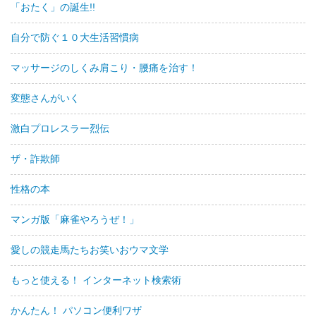
「おたく」の誕生!!
自分で防ぐ１０大生活習慣病
マッサージのしくみ肩こり・腰痛を治す！
変態さんがいく
激白プロレスラー烈伝
ザ・詐欺師
性格の本
マンガ版「麻雀やろうぜ！」
愛しの競走馬たちお笑いおウマ文学
もっと使える！ インターネット検索術
かんたん！ パソコン便利ワザ