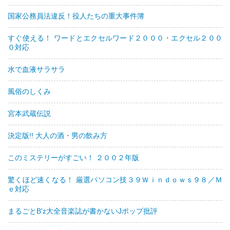
国家公務員法違反！役人たちの重大事件簿
すぐ使える！ ワードとエクセルワード２０００・エクセル２００
０対応
水で血液サラサラ
風俗のしくみ
宮本武蔵伝説
決定版!! 大人の酒・男の飲み方
このミステリーがすごい！ ２００２年版
驚くほど速くなる！ 厳選パソコン技３９Ｗｉｎｄｏｗｓ９８／Ｍ
ｅ対応
まるごとB'z大全音楽誌が書かないJポップ批評