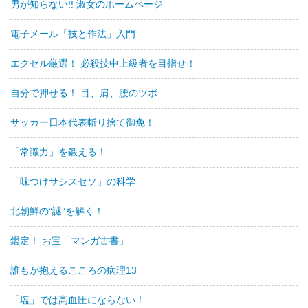
男が知らない!! 淑女のホームページ
電子メール「技と作法」入門
エクセル厳選！ 必殺技中上級者を目指せ！
自分で押せる！ 目、肩、腰のツボ
サッカー日本代表斬り捨て御免！
「常識力」を鍛える！
「味つけサシスセソ」の科学
北朝鮮の“謎”を解く！
鑑定！ お宝「マンガ古書」
誰もが抱えるこころの病理13
「塩」では高血圧にならない！