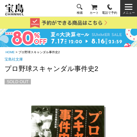
検索
カート
電話で予約
メニュー
HOME
> プロ野球スキャンダル事件史2
宝島社文庫
プロ野球スキャンダル事件史2
SOLD OUT