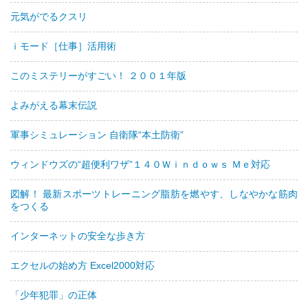
元気がでるクスリ
ｉモード［仕事］活用術
このミステリーがすごい！ ２００１年版
よみがえる幕末伝説
軍事シミュレーション 自衛隊“本土防衛”
ウィンドウズの“超便利ワザ”１４０Ｗｉｎｄｏｗｓ Ｍｅ対応
図解！ 最新スポーツトレーニング脂肪を燃やす、しなやかな筋肉
をつくる
インターネットの安全な歩き方
エクセルの始め方 Excel2000対応
「少年犯罪」の正体