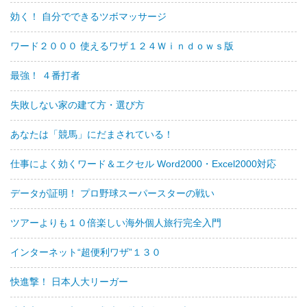
効く！ 自分でできるツボマッサージ
ワード２０００ 使えるワザ１２４Ｗｉｎｄｏｗｓ版
最強！ ４番打者
失敗しない家の建て方・選び方
あなたは「競馬」にだまされている！
仕事によく効くワード＆エクセル Word2000・Excel2000対応
データが証明！ プロ野球スーパースターの戦い
ツアーよりも１０倍楽しい海外個人旅行完全入門
インターネット“超便利ワザ”１３０
快進撃！ 日本人大リーガー