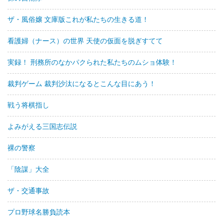
ザ・風俗嬢 文庫版これが私たちの生きる道！
看護婦（ナース）の世界 天使の仮面を脱ぎすてて
実録！ 刑務所のなかパクられた私たちのムショ体験！
裁判ゲーム 裁判沙汰になるとこんな目にあう！
戦う将棋指し
よみがえる三国志伝説
裸の警察
「陰謀」大全
ザ・交通事故
プロ野球名勝負読本