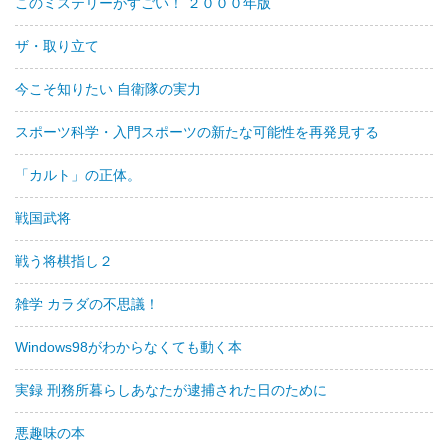
このミステリーがすごい！ ２０００年版
ザ・取り立て
今こそ知りたい 自衛隊の実力
スポーツ科学・入門スポーツの新たな可能性を再発見する
「カルト」の正体。
戦国武将
戦う将棋指し２
雑学 カラダの不思議！
Windows98がわからなくても動く本
実録 刑務所暮らしあなたが逮捕された日のために
悪趣味の本