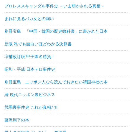
プロレススキャンダル事件史 －いま明かされる真相－
まれに見るバカ女との闘い
別冊宝島 「中国・韓国の歴史教科書」に書かれた日本
新版 私でも面白いほどわかる決算書
増補改訂版 甲子園名勝負！
昭和・平成 日本テロ事件史
別冊宝島 ニッポン人なら読んでおきたい靖国神社の本
続 現代ニッポン裏ビジネス
競馬裏事件史 これが真相だ!!
藤沢周平の本