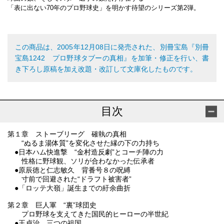
「表に出ない70年のプロ野球史」を明かす待望のシリーズ第2弾。
この商品は、2005年12月08日に発売された、別冊宝島『別冊
宝島1242 プロ野球タブーの真相』を加筆・修正を行い、書
き下ろし原稿を加え改題・改訂して文庫化したものです。
目次
第１章 ストーブリーグ 確執の真相
“ぬるま湯体質”を変化させた縁の下の力持ち
●日本ハム快進撃 “金村造反劇”とコーチ陣の力
性格に野球観、ソリが合わなかった伝承者
●原辰徳と仁志敏久 背番号８の呪縛
寸前で回避された“ドラフト被害者”
●「ロッテ大嶺」誕生までの紆余曲折
第２章 巨人軍 “裏”球団史
プロ野球を支えてきた国民的ヒーローの半世紀
●王貞治、三つの祖国