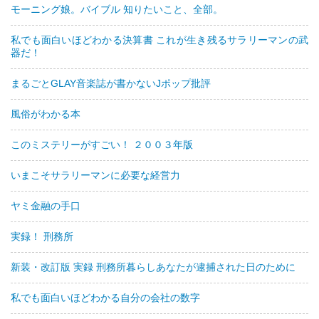
モーニング娘。バイブル 知りたいこと、全部。
私でも面白いほどわかる決算書 これが生き残るサラリーマンの武
器だ！
まるごとGLAY音楽誌が書かないJポップ批評
風俗がわかる本
このミステリーがすごい！ ２００３年版
いまこそサラリーマンに必要な経営力
ヤミ金融の手口
実録！ 刑務所
新装・改訂版 実録 刑務所暮らしあなたが逮捕された日のために
私でも面白いほどわかる自分の会社の数字