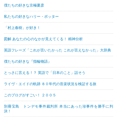
僕たちの好きな京極夏彦
私たちの好きなハリー・ポッター
「村上春樹」が好き！
図解 あなたの心のなかが見えてくる！ 精神分析
英語フレーズ「これが言いたかった これが言えなかった」大辞典
僕たちの好きな『指輪物語』
とっさに言える！？ 英語で「日本のこと」話そう
ライヴ・エイドの軌跡 ８０年代の音楽状況を検証する旅
このブログがすごい！ ２００５
別冊宝島 トンデモ事件裁判所 本当にあった珍事件を勝手に判
決！