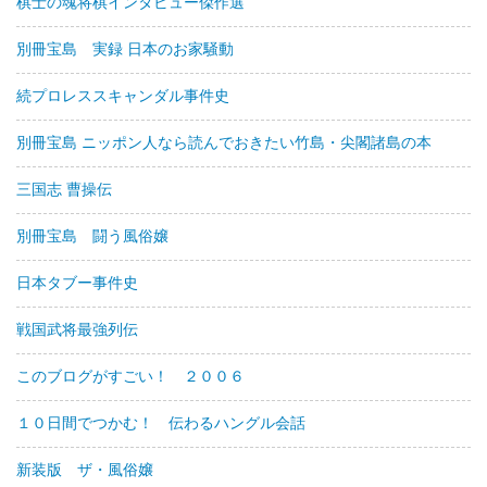
棋士の魂将棋インタビュー傑作選
別冊宝島 実録 日本のお家騒動
続プロレススキャンダル事件史
別冊宝島 ニッポン人なら読んでおきたい竹島・尖閣諸島の本
三国志 曹操伝
別冊宝島 闘う風俗嬢
日本タブー事件史
戦国武将最強列伝
このブログがすごい！ ２００６
１０日間でつかむ！ 伝わるハングル会話
新装版 ザ・風俗嬢