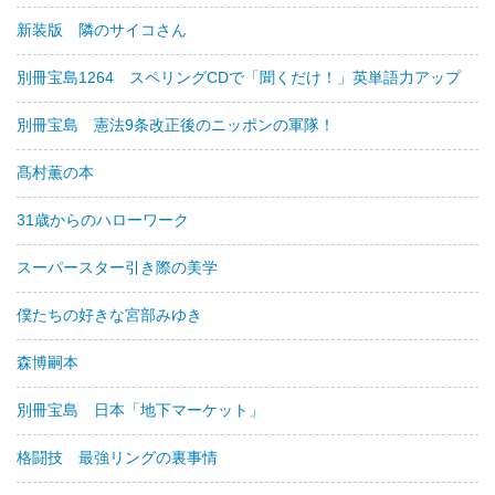
新装版 隣のサイコさん
別冊宝島1264 スペリングCDで「聞くだけ！」英単語力アップ
別冊宝島 憲法9条改正後のニッポンの軍隊！
髙村薫の本
31歳からのハローワーク
スーパースター引き際の美学
僕たちの好きな宮部みゆき
森博嗣本
別冊宝島 日本「地下マーケット」
格闘技 最強リングの裏事情