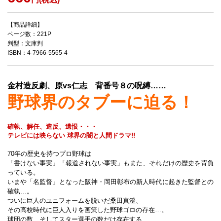
【商品詳細】
ページ数：221P
判型：文庫判
ISBN：4-7966-5565-4
金村造反劇、原vs仁志 背番号８の呪縛……
野球界のタブーに迫る！
確執、解任、造反、遺恨・・・
テレビには映らない 球界の闇と人間ドラマ!!
70年の歴史を持つプロ野球は
「書けない事実」「報道されない事実」もまた、それだけの歴史を背負
っている。
いまや「名監督」となった阪神・岡田彰布の新人時代に起きた監督との
確執…。
ついに巨人のユニフォームを脱いだ桑田真澄、
その高校時代に巨人入りを画策した野球ゴロの存在…。
球団の数、そしてスター選手の数だけ存在する