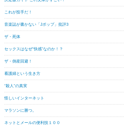
これが投手だ！
音楽誌が書かない「Jポップ」批評3
ザ・死体
セックスはなぜ“快感”なのか！？
ザ・倒産回避！
看護婦という生き方
“殺人”の真実
怪しいインターネット
マラソンに勝つ。
ネットとメールの便利技１００